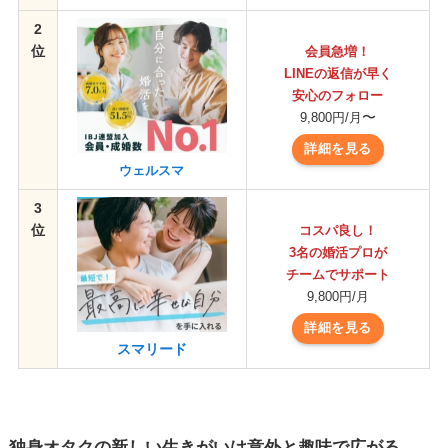
2
位
会員急増！
LINEの返信が早く
安心のフォロー
〜
9,800円/月
詳細を見る
ウェルスマ
3
位
コスパ良し！
3名の婚活プロが
チームでサポート
9,800円/月
詳細を見る
スマリード
独身オタクの新しい生きがいは意外と趣味で広がる