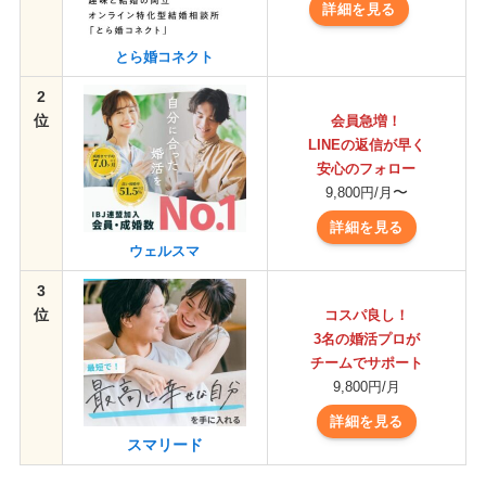
詳細を見る
とら婚コネクト
2
位
会員急増！
LINEの返信が早く
安心のフォロー
〜
9,800円/月
詳細を見る
ウェルスマ
3
位
コスパ良し！
3名の婚活プロが
チームでサポート
9,800円/月
詳細を見る
スマリード