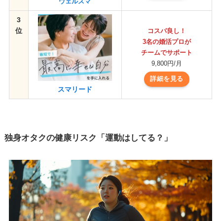
ウェルスマ
3
位
コスパ良し！
3名の婚活プロが
チームでサポート
9,800円/月
詳細を見る
スマリード
独身オタクの健康リスク「運動はしてる？」