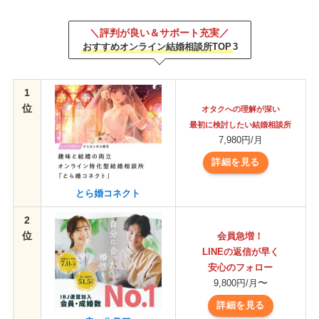
＼評判が良い＆サポート充実／
おすすめオンライン結婚相談所TOP
3
1
位
オタクへの理解が深い
最初に検討したい結婚相談所
7,980円/月
詳細を見る
とら婚コネクト
2
位
会員急増！
LINEの返信が早く
安心のフォロー
〜
9,800円/月
詳細を見る