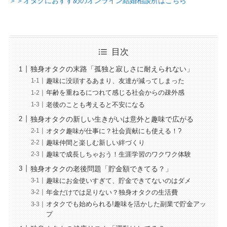
＞＞オタクにおすすめのオンライン結婚相談所はこちら
目次
独身オタクの末路「孤独と寂しさに耐えられない」
趣味に没頭するあまり、友達が減ってしまった
年齢を重ねるにつれて感じる社会からの疎外感
老後のことも考えると不安になる
独身オタクの新しい生きがいは意外と趣味で広がる
オタク趣味が仕事に？社会貢献にも使える！?
趣味仲間と楽しむ新しい絆づくり
趣味で成長しちゃおう！生涯学習のワクワク体験
独身オタクの老後問題「貯金額できてる？」
趣味にお金使いすぎて、貯金できてないのはダメ
年金だけでは足りない？独身オタクの生活費
オタクでも始められる!趣味を活かした副業で貯金アッ
プ