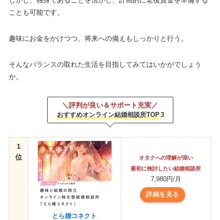
ことも可能です。
趣味にお金をかけつつ、将来への備えもしっかりと行う。
そんなバランスの取れた生活を目指してみてはいかがでしょう
か。
＼評判が良い＆サポート充実／
おすすめオンライン結婚相談所TOP
3
1
位
オタクへの理解が深い
最初に検討したい結婚相談所
7,980円/月
詳細を見る
とら婚コネクト